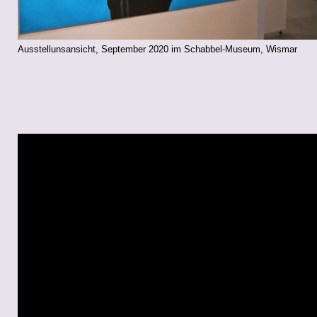
Ausstellunsansicht, September 2020 im Schabbel-Museum, Wismar