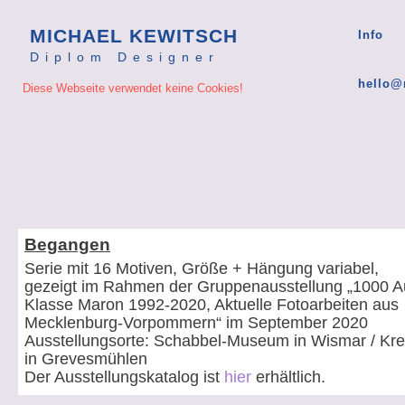
MICHAEL KEWITSCH
Info
Diplom Designer
hello@
Diese Webseite verwendet keine Cookies!
Michael Kewitsch Kommunikationsdesign Grafikdesign Leipzig Corporate Design Kreation Logo Plakat Flyer Freelancer freiberuflich selbständiger Grafiker Layout Katalog Buch Setdesign Ausstattung Fotografie
Michael Kewitsch Kommunikationsdesign Grafikdesign Leipzig Corporate Design Kreation Logo Plakat Flyer Freelancer freiberuflich selbständiger Grafiker Layout Katalog Buch Setdesign Ausstattung Fotografie
Begangen
Serie mit 16 Motiven, Größe + Hängung variabel,
gezeigt im Rahmen der Gruppenausstellung „1000 A
Klasse Maron 1992-2020, Aktuelle Fotoarbeiten aus
Mecklenburg-Vorpommern“ im September 2020
Ausstellungsorte: Schabbel-Museum in Wismar / Kre
in Grevesmühlen
Der Ausstellungskatalog ist
hier
erhältlich.